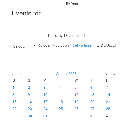
By Year
Events for
Thursday 18 June 2026
08:00am - 05:00pm
Niet verhuren
:: DEFAULT
08:00am
«
<
August
2026
>
»
S
S
M
T
W
T
F
1
2
3
4
5
6
7
8
9
10
11
12
13
14
15
16
17
18
19
20
21
22
23
24
25
26
27
28
29
30
31
1
2
3
4