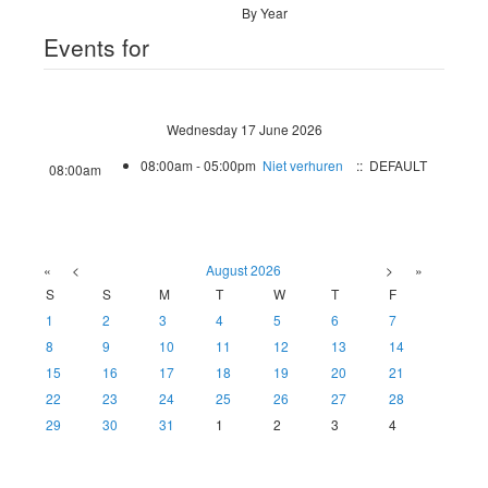
By Year
Events for
Wednesday 17 June 2026
08:00am - 05:00pm
Niet verhuren
:: DEFAULT
08:00am
«
<
August
2026
>
»
S
S
M
T
W
T
F
1
2
3
4
5
6
7
8
9
10
11
12
13
14
15
16
17
18
19
20
21
22
23
24
25
26
27
28
29
30
31
1
2
3
4