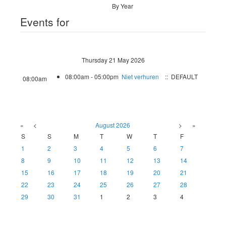
By Year
Events for
Thursday 21 May 2026
08:00am - 05:00pm
Niet verhuren
:: DEFAULT
08:00am
«
<
August
2026
>
»
S
S
M
T
W
T
F
1
2
3
4
5
6
7
8
9
10
11
12
13
14
15
16
17
18
19
20
21
22
23
24
25
26
27
28
29
30
31
1
2
3
4