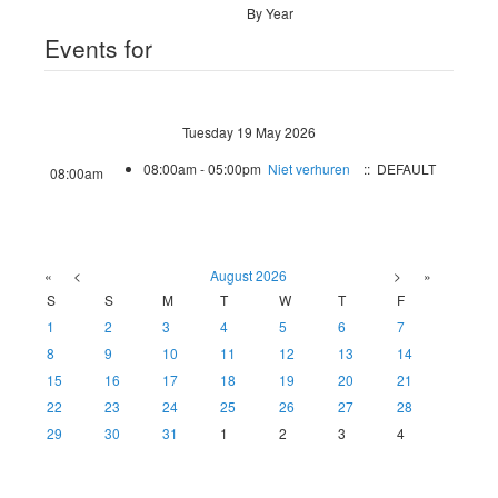
By Year
Events for
Tuesday 19 May 2026
08:00am - 05:00pm
Niet verhuren
:: DEFAULT
08:00am
«
<
August
2026
>
»
S
S
M
T
W
T
F
1
2
3
4
5
6
7
8
9
10
11
12
13
14
15
16
17
18
19
20
21
22
23
24
25
26
27
28
29
30
31
1
2
3
4