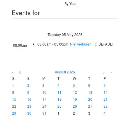
By Year
Events for
Tuesday 05 May 2026
08:00am - 05:00pm
Niet verhuren
:: DEFAULT
08:00am
«
<
August
2026
>
»
S
S
M
T
W
T
F
1
2
3
4
5
6
7
8
9
10
11
12
13
14
15
16
17
18
19
20
21
22
23
24
25
26
27
28
29
30
31
1
2
3
4